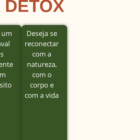
 DETOX
 um
Deseja se
val
reconectar
s
com a
ente
natureza,
om
com o
sito
corpo e
com a vida