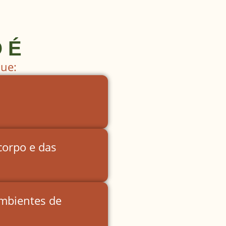
 É
que:
corpo e das
ambientes de