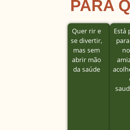
PARA 
Quer rir e
Está 
se divertir,
para
mas sem
no
abrir mão
ami
da saúde
acolh
saud