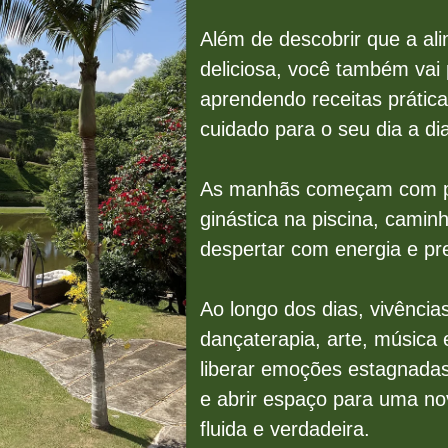
Além de descobrir que a al
deliciosa, você também vai p
aprendendo receitas prática
cuidado para o seu dia a dia
As manhãs começam com prá
ginástica na piscina, cami
despertar com energia e pr
Ao longo dos dias, vivênci
dançaterapia, arte, música
liberar emoções estagnada
e abrir espaço para uma no
fluida e verdadeira.