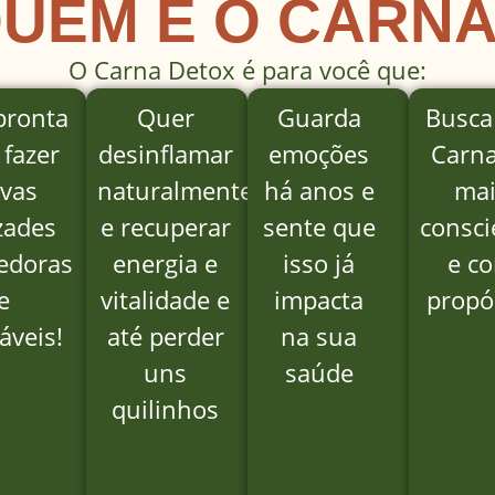
QUEM É O CARNA
O Carna Detox é para você que:
pronta
Quer
Guarda
Busca
 fazer
desinflamar
emoções
Carna
vas
naturalmente
há anos e
mai
zades
e recuperar
sente que
consci
edoras
energia e
isso já
e c
e
vitalidade e
impacta
propó
áveis!
até perder
na sua
uns
saúde
quilinhos